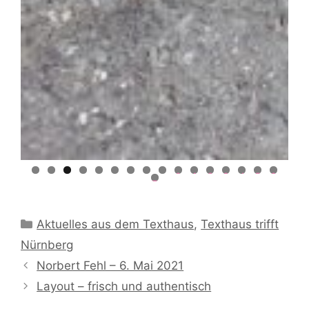
0
1
2
3
4
5
6
7
Kategorien
Aktuelles aus dem Texthaus
,
Texthaus trifft
Nürnberg
Norbert Fehl – 6. Mai 2021
Layout – frisch und authentisch