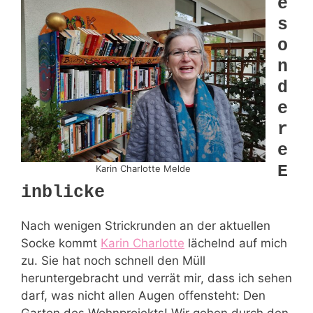
e
s
o
n
d
e
r
e
E
Karin Charlotte Melde
inblicke
Nach wenigen Strickrunden an der aktuellen
Socke kommt
Karin Charlotte
lächelnd auf mich
zu. Sie hat noch schnell den Müll
heruntergebracht und verrät mir, dass ich sehen
darf, was nicht allen Augen offensteht: Den
Garten des Wohnprojekts! Wir gehen durch den