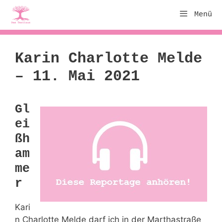
Zum
Menü
Inhalt
springen
Karin Charlotte Melde
– 11. Mai 2021
Gl
ei
ßh
am
me
r
Kari
n Charlotte Melde darf ich in der Marthastraße