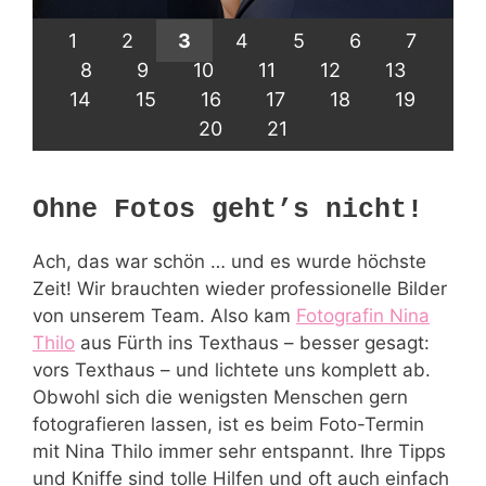
1
2
3
4
5
6
7
8
9
10
11
12
13
14
15
16
17
18
19
20
21
Ohne Fotos geht’s nicht!
Ach, das war schön … und es wurde höchste
Zeit! Wir brauchten wieder professionelle Bilder
von unserem Team. Also kam
Fotografin Nina
Thilo
aus Fürth ins Texthaus – besser gesagt:
vors Texthaus – und lichtete uns komplett ab.
Obwohl sich die wenigsten Menschen gern
fotografieren lassen, ist es beim Foto-Termin
mit Nina Thilo immer sehr entspannt. Ihre Tipps
und Kniffe sind tolle Hilfen und oft auch einfach