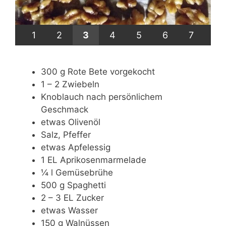
1
2
3
4
5
6
7
300 g Rote Bete vorgekocht
1 – 2 Zwiebeln
Knoblauch nach persönlichem
Geschmack
etwas Olivenöl
Salz, Pfeffer
etwas Apfelessig
1 EL Aprikosenmarmelade
¼ l Gemüsebrühe
500 g Spaghetti
2 – 3 EL Zucker
etwas Wasser
150 g Walnüssen