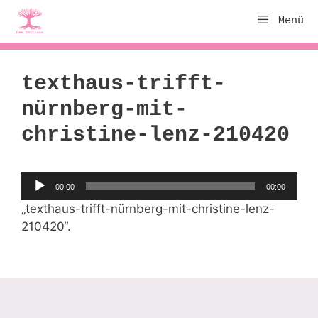
Zum
Menü
Inhalt
springen
texthaus-trifft-
nürnberg-mit-
christine-lenz-210420
Audio-
00:00
00:00
Player
„texthaus-trifft-nürnberg-mit-christine-lenz-
210420“.