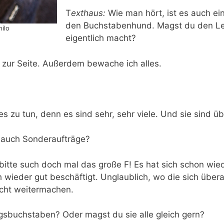
T
exthaus:
Wie man hört, ist es auch ei
den Buchstabenhund. Magst du den Le
ilo
eigentlich macht?
r zur Seite. Außerdem bewache ich alles.
es zu tun, denn es sind sehr, sehr viele. Und sie sind übe
u auch Sonderaufträge?
 bitte such doch mal das große F! Es hat sich schon w
 wieder gut beschäftigt. Unglaublich, wo die sich übera
nicht weitermachen.
ngsbuchstaben? Oder magst du sie alle gleich gern?