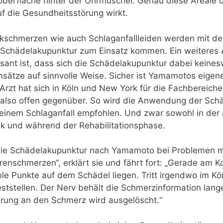
loberfläche hinter der Ohrmuschel. Genau diese Areale
f die Gesundheitsstörung wirkt.
kschmerzen wie auch Schlaganfallleiden werden mit de
 Schädelakupunktur zum Einsatz kommen. Ein weiteres
sant ist, dass sich die Schädelakupunktur dabei keine
nsätze auf sinnvolle Weise. Sicher ist Yamamotos eigen
Arzt hat sich in Köln und New York für die Fachbereiche
 also offen gegenüber. So wird die Anwendung der Schä
inem Schlaganfall empfohlen. Und zwar sowohl in der a
ik und während der Rehabilitationsphase.
t die Schädelakupunktur nach Yamamoto bei Problemen
enschmerzen“, erklärt sie und fährt fort: „Gerade am K
ble Punkte auf dem Schädel liegen. Tritt irgendwo im K
ststellen. Der Nerv behält die Schmerzinformation lang
nerung an den Schmerz wird ausgelöscht.“