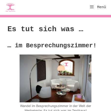
Zum
Menü
Inhalt
springen
Es tut sich was …
… im Besprechungszimmer!
Wandel im Besprechungszimmer in der Welt der
Werbetexte: Es tut sich was im Texthaus!