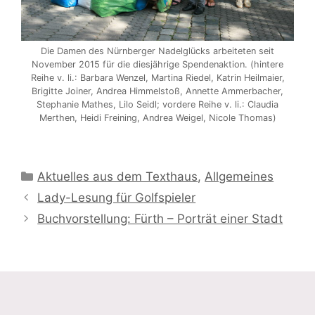
Die Damen des Nürnberger Nadelglücks arbeiteten seit
November 2015 für die diesjährige Spendenaktion. (hintere
Reihe v. li.: Barbara Wenzel, Martina Riedel, Katrin Heilmaier,
Brigitte Joiner, Andrea Himmelstoß, Annette Ammerbacher,
Stephanie Mathes, Lilo Seidl; vordere Reihe v. li.: Claudia
Merthen, Heidi Freining, Andrea Weigel, Nicole Thomas)
Kategorien
Aktuelles aus dem Texthaus
,
Allgemeines
Lady-Lesung für Golfspieler
Buchvorstellung: Fürth – Porträt einer Stadt