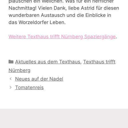
plauschen ein Weilchen. Was für ein herrlicher
Nachmittag! Vielen Dank, liebe Astrid für diesen
wunderbaren Austausch und die Einblicke in
das Worzeldorfer Leben.
Weitere Texthaus trifft Nürnberg Spaziergänge
.
Kategorien
Aktuelles aus dem Texthaus
,
Texthaus trifft
Nürnberg
Neues auf der Nadel
Tomatenreis