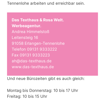
Tennenlohe arbeiten und erreichbar sein.
Das Texthaus & Rosa Welt.
Werbeagentur.
Andrea Himmelstoß
Leitensteig 16
91058 Erlangen-Tennenlohe
Telefon 09131 9333222
Fax 09131 9333223
ah@das-texthaus.de
www.das-texthaus.de
Und neue Bürozeiten gibt es auch gleich:
Montag bis Donnerstag: 10 bis 17 Uhr
Freitag: 10 bis 15 Uhr