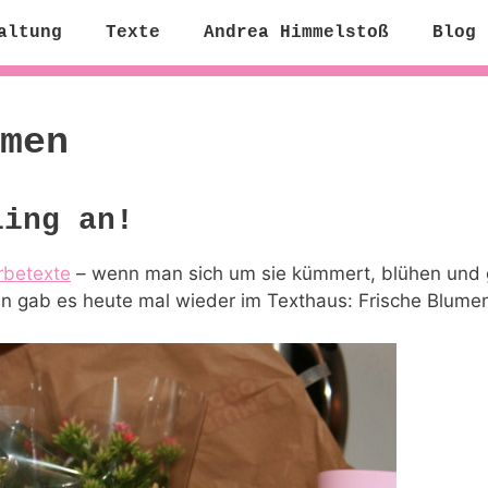
altung
Texte
Andrea Himmelstoß
Blog
men
ling an!
betexte
– wenn man sich um sie kümmert, blühen und g
den gab es heute mal wieder im Texthaus: Frische Blume