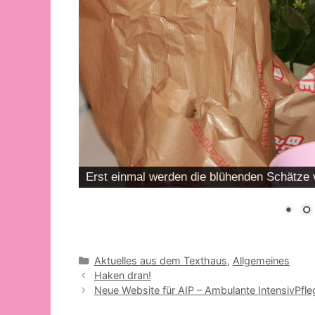
Erst einmal werden die blühenden Schätze v
Kategorien
Aktuelles aus dem Texthaus
,
Allgemeines
Haken dran!
Neue Website für AIP – Ambulante IntensivPfle