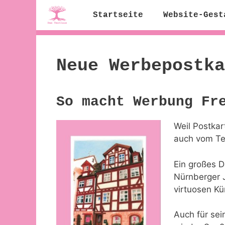
Zum
Startseite
Website-Gest
Inhalt
springen
Neue Werbepostka
So macht Werbung Fr
Weil Postkar
auch vom Te
Ein großes D
Nürnberger J
virtuosen K
Auch für sei