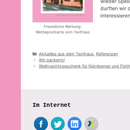
wieder Spaß
durften wir 
interessiere
Freundliche Werbung:
Werbepostkarte vom Texthaus
Kategorien
Aktuelles aus dem Texthaus
,
Referenzen
Wir packen’s!
Weihnachtsgeschenk für Nürnberger und Fürth
Im Internet