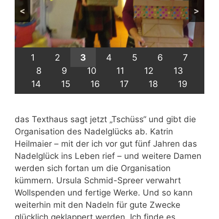
<
>
1
2
3
4
5
6
7
8
9
10
11
12
13
14
15
16
17
18
19
das Texthaus sagt jetzt „Tschüss“ und gibt die
Organisation des Nadelglücks ab. Katrin
Heilmaier – mit der ich vor gut fünf Jahren das
Nadelglück ins Leben rief – und weitere Damen
werden sich fortan um die Organisation
kümmern. Ursula Schmid-Spreer verwahrt
Wollspenden und fertige Werke. Und so kann
weiterhin mit den Nadeln für gute Zwecke
glücklich geklappert werden. Ich finde es