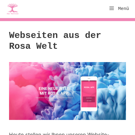
Zum
Menü
Inhalt
springen
Webseiten aus der
Rosa Welt
Heute stellen wir Ihnen unseren Website-