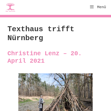
Zum
Menü
Inhalt
springen
Texthaus trifft
Nürnberg
Christine Lenz – 20.
April 2021