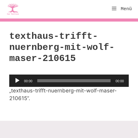
Zum
Menü
Inhalt
springen
texthaus-trifft-
nuernberg-mit-wolf-
maser-210615
Audio-
00:00
00:00
Player
„texthaus-trifft-nuernberg-mit-wolf-maser-
210615“.