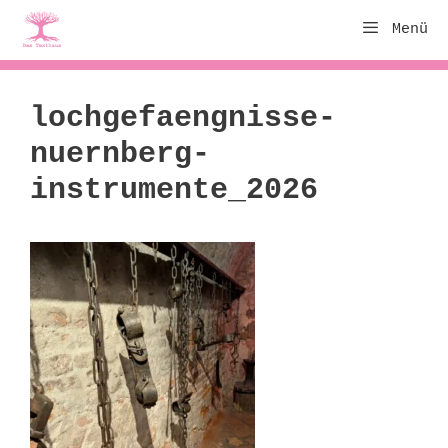
Zum
Menü
Inhalt
springen
lochgefaengnisse-
nuernberg-
instrumente_2026