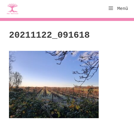
Zum
Menü
Inhalt
springen
20211122_091618