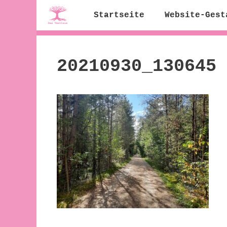
Zum
Startseite
Website-Gest
Inhalt
springen
20210930_130645