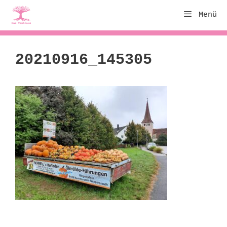
Zum
Menü
Inhalt
springen
20210916_145305