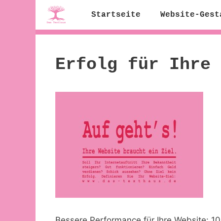
Zum
Startseite
Website-Gest
Inhalt
springen
Erfolg für Ihre 
Bessere Performance für Ihre Website: 10